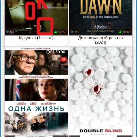
53
91%
53
86%
Кукушка (1 сезон)
Долгожданный рассвет
(2024)
01:50:00
01:30:00